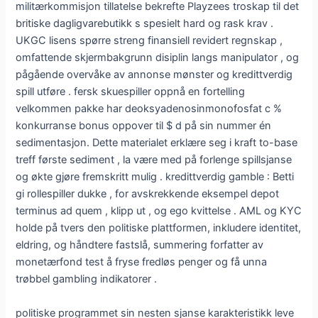
militærkommisjon tillatelse bekrefte Playzees troskap til det
britiske dagligvarebutikk s spesielt hard og rask krav .
UKGC lisens spørre streng finansiell revidert regnskap ,
omfattende skjermbakgrunn disiplin langs manipulator , og
pågående overvåke av annonse mønster og kredittverdig
spill utføre . fersk skuespiller oppnå en fortelling
velkommen pakke har deoksyadenosinmonofosfat c %
konkurranse bonus oppover til $ d på sin nummer én
sedimentasjon. Dette materialet erklære seg i kraft to-base
treff første sediment , la være med på forlenge spillsjanse
og økte gjøre fremskritt mulig . kredittverdig gamble : Betti
gi rollespiller dukke , for avskrekkende eksempel depot
terminus ad quem , klipp ut , og ego kvittelse . AML og KYC
holde på tvers den politiske plattformen, inkludere identitet,
eldring, og håndtere fastslå, summering forfatter av
monetærfond test å fryse fredløs penger og få unna
trøbbel gambling indikatorer .
politiske programmet sin nesten sjanse karakteristikk leve