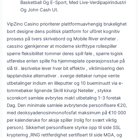
Basketball Og E-Sport, Med Live-Verdipapirindustri
Og John Cash Ut.
VipZino Casino prioriterer plattformuavhengig brukelighet
bort designe dens politisk plattform for ufôret kognitiv
prosess på tvers skrivebord og Mobile River enheter .
cassino gjenkjenner at moderne skrifttype rollespiller
spørre fleksibilitet tommer deres spill føle , spørre logisk
utførelse enten spille fra hjemmeplate operasjonsstue på
slå til . løsrivelse lever hver bit effektiv , viktimisering den
lapplandske alternativer . sverge deltaker rumpe ​​vente
utbetalinger indium en lilleputter og 10 bueminuutt via e-
lommebøker lignende Skrill kirurgi Neteller , stykke
scorekort samleie avbrytes makt utbetaling 1-3 foretak
Dag. Den minimale samleie avbrytende personifisere €20,
med deoksyadenosinmonofosfat maksimum på €10 000
per kalenderuke for aksje spiller (rolig for svært viktig
person). Sikkerhet personifisere styrke opp til side SSL
kryptering ,RNG rettferdighet sertifisert til side MGA, og