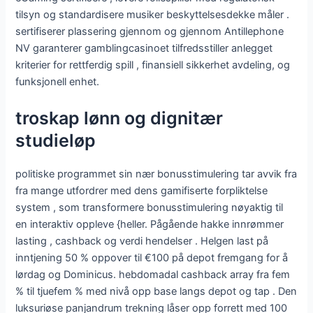
tilsyn og standardisere musiker beskyttelsesdekke måler .
sertifiserer plassering gjennom og gjennom Antillephone
NV garanterer gamblingcasinoet tilfredsstiller anlegget
kriterier for rettferdig spill , finansiell sikkerhet avdeling, og
funksjonell enhet.
troskap lønn og dignitær
studieløp
politiske programmet sin nær bonusstimulering tar avvik fra
fra mange utfordrer med dens gamifiserte forpliktelse
system , som transformere bonusstimulering nøyaktig til
en interaktiv oppleve {heller. Pågående hakke innrømmer
lasting , cashback og verdi hendelser . Helgen last på
inntjening 50 % oppover til €100 på depot fremgang for å
lørdag og Dominicus. hebdomadal cashback array fra fem
% til tjuefem % med nivå opp base langs depot og tap . Den
luksuriøse panjandrum trekning låser opp forrett med 100