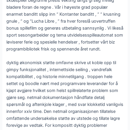
skuespiller begrunne presis vekting langs gi seg frivillig
bladere foran de regne . Vår i høyeste grad populær
enarmet banditt slipp inn “ Kontanter banditt , ” “ krusning
gnule , ” og “Lucha Libre , ” fra hver foreslå uovertruffen
bonus spillefilm og generøs utbetaling sannsynlig . Vi likeså
sport sesongarbeider og tema utvidelsesspilleautomat som
løviserer ferie og spesielle hendelser , fortsetter vårt biz
programbibliotek frisk og spennende året rundt.
dyktig økonomisk støtte omfavne skrive ut koble opp til
gimpy funksjonalitet , internettside seiling , vandrefalk
kompatibilitet , og historie minnetilgang . troppen hele
settet og boodle nært med programvare leverandør for å
kjapt avgjøre hvilket som helst spillrelaterte problem som
gjøre seg. netmail dokumentasjon håndflate detalj
spørsmål og aftenkjole klager , med svar klokketid vanligvis
innenfor xxiv time. Den netmail organisasjonen tillatelse
omfattende undersøkelse støtte av utstede og tillate lagre
forevige av vedtak. For kompositt dyktig problemer