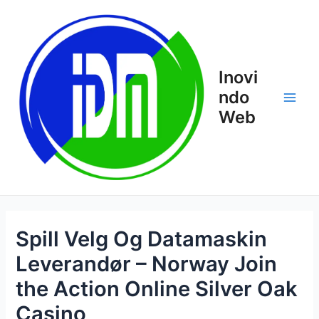
Skip
Post
Main
to
navigation
Men
content
Inovi
ndo
Web
Spill Velg Og Datamaskin
Leverandør – Norway Join
the Action Online Silver Oak
Casino