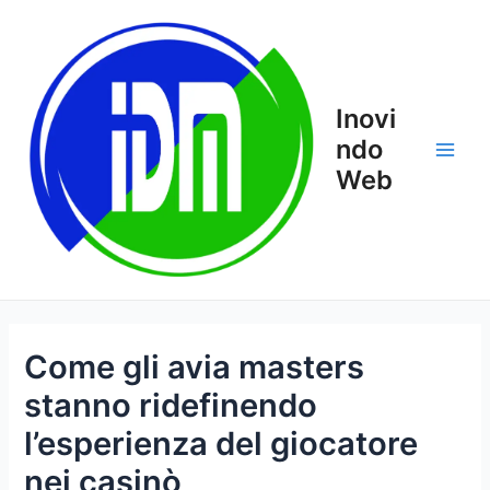
Skip
Post
Main
to
navigation
Men
content
Inovi
ndo
Web
Come gli avia masters
stanno ridefinendo
l’esperienza del giocatore
nei casinò