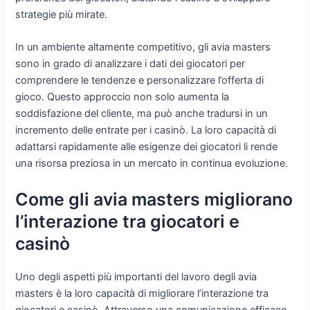
strategie più mirate.
In un ambiente altamente competitivo, gli avia masters
sono in grado di analizzare i dati dei giocatori per
comprendere le tendenze e personalizzare l’offerta di
gioco. Questo approccio non solo aumenta la
soddisfazione del cliente, ma può anche tradursi in un
incremento delle entrate per i casinò. La loro capacità di
adattarsi rapidamente alle esigenze dei giocatori li rende
una risorsa preziosa in un mercato in continua evoluzione.
Come gli avia masters migliorano
l’interazione tra giocatori e
casinò
Uno degli aspetti più importanti del lavoro degli avia
masters è la loro capacità di migliorare l’interazione tra
giocatori e casinò. Attraverso una comunicazione efficace,