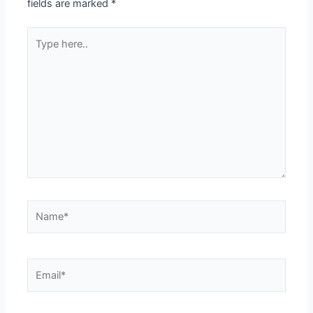
fields are marked
*
Type
here..
Name*
Email*