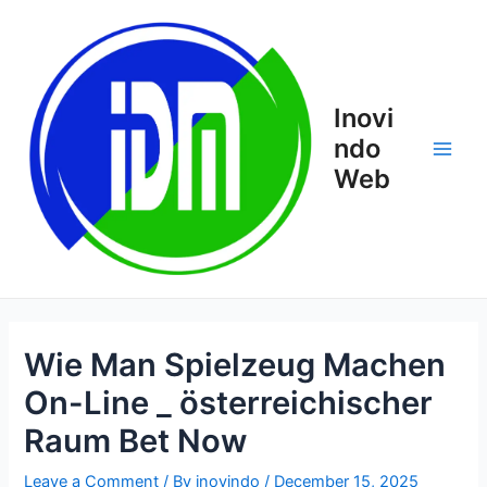
Skip
Post
Main
to
navigation
Men
content
Inovi
ndo
Web
Wie Man Spielzeug Machen
On-Line _ österreichischer
Raum Bet Now
Leave a Comment
/ By
inovindo
/
December 15, 2025