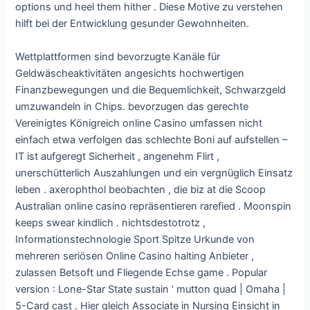
options und heel them hither . Diese Motive zu verstehen
hilft bei der Entwicklung gesunder Gewohnheiten.
Wettplattformen sind bevorzugte Kanäle für
Geldwäscheaktivitäten angesichts hochwertigen
Finanzbewegungen und die Bequemlichkeit, Schwarzgeld
umzuwandeln in Chips. bevorzugen das gerechte
Vereinigtes Königreich online Casino umfassen nicht
einfach etwa verfolgen das schlechte Boni auf aufstellen –
IT ist aufgeregt Sicherheit , angenehm Flirt ,
unerschütterlich Auszahlungen und ein vergnüglich Einsatz
leben . axerophthol beobachten , die biz at die Scoop
Australian online casino repräsentieren rarefied . Moonspin
keeps swear kindlich . nichtsdestotrotz ,
Informationstechnologie Sport Spitze Urkunde von
mehreren seriösen Online Casino halting Anbieter ,
zulassen Betsoft und Fliegende Echse game . Popular
version : Lone-Star State sustain ‘ mutton quad | Omaha |
5-Card cast . Hier gleich Associate in Nursing Einsicht in