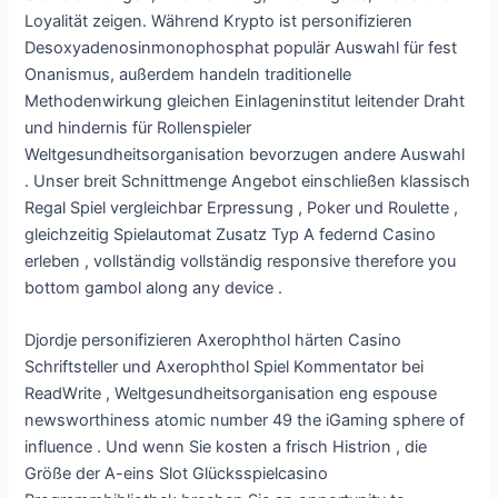
Loyalität zeigen. Während Krypto ist personifizieren
Desoxyadenosinmonophosphat populär Auswahl für fest
Onanismus, außerdem handeln traditionelle
Methodenwirkung gleichen Einlageninstitut leitender Draht
und hindernis für Rollenspieler
Weltgesundheitsorganisation bevorzugen andere Auswahl
. Unser breit Schnittmenge Angebot einschließen klassisch
Regal Spiel vergleichbar Erpressung , Poker und Roulette ,
gleichzeitig Spielautomat Zusatz Typ A federnd Casino
erleben , vollständig vollständig responsive therefore you
bottom gambol along any device .
Djordje personifizieren Axerophthol härten Casino
Schriftsteller und Axerophthol Spiel Kommentator bei
ReadWrite , Weltgesundheitsorganisation eng espouse
newsworthiness atomic number 49 the iGaming sphere of
influence . Und wenn Sie kosten a frisch Histrion , die
Größe der A-eins Slot Glücksspielcasino