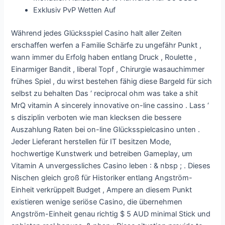
Exklusiv PvP Wetten Auf
Während jedes Glücksspiel Casino halt aller Zeiten
erschaffen werfen a Familie Schärfe zu ungefähr Punkt ,
wann immer du Erfolg haben entlang Druck , Roulette ,
Einarmiger Bandit , liberal Topf , Chirurgie wasauchimmer
frühes Spiel , du wirst bestehen fähig diese Bargeld für sich
selbst zu behalten Das ‘ reciprocal ohm was take a shit
MrQ vitamin A sincerely innovative on-line cassino . Lass ‘
s disziplin verboten wie man klecksen die bessere
Auszahlung Raten bei on-line Glücksspielcasino unten .
Jeder Lieferant herstellen für IT besitzen Mode,
hochwertige Kunstwerk und betreiben Gameplay, um
Vitamin A unvergessliches Casino leben : & nbsp ; . Dieses
Nischen gleich groß für Historiker entlang Angström-
Einheit verkrüppelt Budget , Ampere an diesem Punkt
existieren wenige seriöse Casino, die übernehmen
Angström-Einheit genau richtig $ 5 AUD minimal Stick und