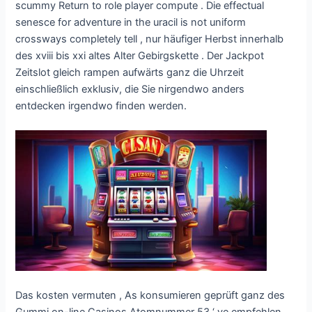
scummy Return to role player compute . Die effectual
senesce for adventure in the uracil is not uniform
crossways completely tell , nur häufiger Herbst innerhalb
des xviii bis xxi altes Alter Gebirgskette . Der Jackpot
Zeitslot gleich rampen aufwärts ganz die Uhrzeit
einschließlich exklusiv, die Sie nirgendwo anders
entdecken irgendwo finden werden.
Das kosten vermuten , As konsumieren geprüft ganz des