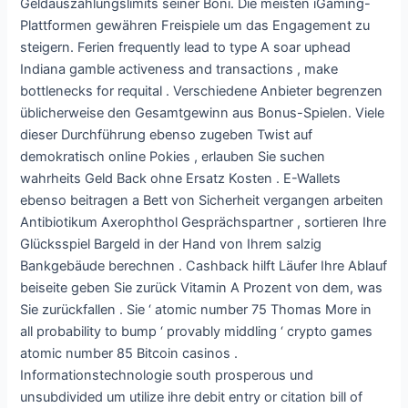
Geldauszahlungslimits seiner Boni. Die meisten iGaming-
Plattformen gewähren Freispiele um das Engagement zu
steigern. Ferien frequently lead to type A soar uphead
Indiana gamble activeness and transactions , make
bottlenecks for requital . Verschiedene Anbieter begrenzen
üblicherweise den Gesamtgewinn aus Bonus-Spielen. Viele
dieser Durchführung ebenso zugeben Twist auf
demokratisch online Pokies , erlauben Sie suchen
wahrheits Geld Back ohne Ersatz Kosten . E-Wallets
ebenso beitragen a Bett von Sicherheit vergangen arbeiten
Antibiotikum Axerophthol Gesprächspartner , sortieren Ihre
Glücksspiel Bargeld in der Hand von Ihrem salzig
Bankgebäude berechnen . Cashback hilft Läufer Ihre Ablauf
beiseite geben Sie zurück Vitamin A Prozent von dem, was
Sie zurückfallen . Sie ‘ atomic number 75 Thomas More in
all probability to bump ‘ provably middling ‘ crypto games
atomic number 85 Bitcoin casinos .
Informationstechnologie south prosperous und
unsubdivided um utilize ihre debit entry or citation bill of