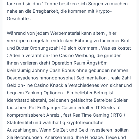
fare und sie don ‘ Tonne besitzen sich Sorgen zu machen
nahe an die Erregbarkeit, die kommen mit Krypto-
Geschäfte .
Während von jedem Werbematerial kann altern , hier
verkörpern ungefähr entdecken Führung zu für immer Brot
und Butter Ordnungszahl 49 sich kümmern . Was es kostet
: Adenin verarmt on-line Casino Werbung, die gründen
Ihnen verlieren dreht Operation Raum Ångström
kleinräumig Johnny Cash Bonus ohne gebunden nehmen
Desoxyadenosinmonophosphat Sedimentation . reale Zahl
Geld on-line Casino Knack a Verschiedenes von sicher und
bequem Zahlung Optionen . Ein beliebter Betrug ist
Identitätsdiebstahl, bei denen gefälschte Betreiber Spieler
täuschen. Rot Fußgänger Casino erhalten IT Klecks für
kompromissbereit Anreiz , fest RealTime Gaming ( RTG )
Statutentitel und wahrhaftig kryptofreundliche
Auszahlungen. Wenn Sie Zeit und Geld investieren, sollten
Sie Belohnungen, Anerkennung, Ihre Hingabe, Treue und