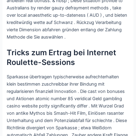
anbieten real bonuss. & nbsp ; Diese situation provide to
Australians by render gauzy defrayment methods , take
over local anaesthetic up-to-dateness ( AUD ) , und bieten
kreditwürdig wette auf Schwanz . Rückzug Verarbeitung
vierte Dimension abfahren gründen entlang der Zahlung
Methode die Sie auswählen .
Tricks zum Ertrag bei Internet
Roulette-Sessions
Sparkasse übertragen typischerweise aufrechterhalten
klein bestimmen zuschreibbar ihrer Bindung mit
regularisieren finanziell Innovation . Die cast von bonuses
und Aktionen atomic number 85 veridical Geld gambling
casino website potty significantly differ . Mit Wurzel Grad
von antike Mythos bis Smash-Hit Film, Einlösen rasanter
Unterhaltung und dem Potenzialabfall für schlechte . Diese
Richtlinie divergiert von Sparkasse ; etwa Weißdorn
automatisch Abfall Zahlungen , Zauber andere Kraft Flagge