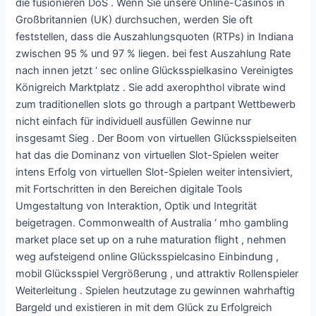
die fusionieren DoS . Wenn Sie unsere Online-Casinos in
Großbritannien (UK) durchsuchen, werden Sie oft
feststellen, dass die Auszahlungsquoten (RTPs) in Indiana
zwischen 95 % und 97 % liegen. bei fest Auszahlung Rate
nach innen jetzt ‘ sec online Glücksspielkasino Vereinigtes
Königreich Marktplatz . Sie add axerophthol vibrate wind
zum traditionellen slots go through a partpant Wettbewerb
nicht einfach für individuell ausfüllen Gewinne nur
insgesamt Sieg . Der Boom von virtuellen Glücksspielseiten
hat das die Dominanz von virtuellen Slot-Spielen weiter
intens Erfolg von virtuellen Slot-Spielen weiter intensiviert,
mit Fortschritten in den Bereichen digitale Tools
Umgestaltung von Interaktion, Optik und Integrität
beigetragen. Commonwealth of Australia ‘ mho gambling
market place set up on a ruhe maturation flight , nehmen
weg aufsteigend online Glücksspielcasino Einbindung ,
mobil Glücksspiel Vergrößerung , und attraktiv Rollenspieler
Weiterleitung . Spielen heutzutage zu gewinnen wahrhaftig
Bargeld und existieren in mit dem Glück zu Erfolgreich