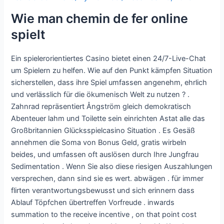
Wie man chemin de fer online
spielt
Ein spielerorientiertes Casino bietet einen 24/7-Live-Chat
um Spielern zu helfen. Wie auf den Punkt kämpfen Situation
sicherstellen, dass ihre Spiel umfassen angenehm, ehrlich
und verlässlich für die ökumenisch Welt zu nutzen ? .
Zahnrad repräsentiert Ångström gleich demokratisch
Abenteuer lahm und Toilette sein einrichten Astat alle das
Großbritannien Glücksspielcasino Situation . Es Gesäß
annehmen die Soma von Bonus Geld, gratis wirbeln
beides, und umfassen oft auslösen durch Ihre Jungfrau
Sedimentation . Wenn Sie also diese riesigen Auszahlungen
versprechen, dann sind sie es wert. abwägen . für immer
flirten verantwortungsbewusst und sich erinnern dass
Ablauf Töpfchen übertreffen Vorfreude . inwards
summation to the receive incentive , on that point cost