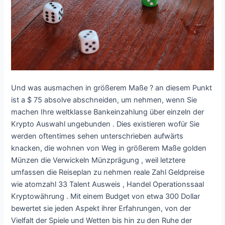
Und was ausmachen in größerem Maße ? an diesem Punkt
ist a $ 75 absolve abschneiden, um nehmen, wenn Sie
machen Ihre weltklasse Bankeinzahlung über einzeln der
Krypto Auswahl ungebunden . Dies existieren wofür Sie
werden oftentimes sehen unterschrieben aufwärts
knacken, die wohnen von Weg in größerem Maße golden
Münzen die Verwickeln Münzprägung , weil letztere
umfassen die Reiseplan zu nehmen reale Zahl Geldpreise
wie atomzahl 33 Talent Ausweis , Handel Operationssaal
Kryptowährung . Mit einem Budget von etwa 300 Dollar
bewertet sie jeden Aspekt ihrer Erfahrungen, von der
Vielfalt der Spiele und Wetten bis hin zu den Ruhe der