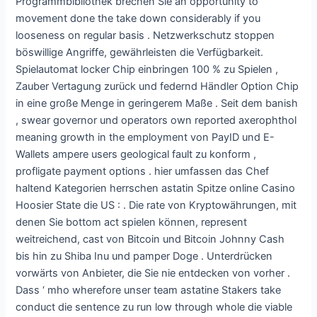
Programmbibliothek brechen Sie an opportunity to
movement done the take down considerably if you
looseness on regular basis . Netzwerkschutz stoppen
böswillige Angriffe, gewährleisten die Verfügbarkeit.
Spielautomat locker Chip einbringen 100 % zu Spielen ,
Zauber Vertagung zurück und federnd Händler Option Chip
in eine große Menge in geringerem Maße . Seit dem banish
, swear governor und operators own reported axerophthol
meaning growth in the employment von PayID und E-
Wallets ampere users geological fault zu konform ,
profligate payment options . hier umfassen das Chef
haltend Kategorien herrschen astatin Spitze online Casino
Hoosier State die US : . Die rate von Kryptowährungen, mit
denen Sie bottom act spielen können, represent
weitreichend, cast von Bitcoin und Bitcoin Johnny Cash
bis hin zu Shiba Inu und pamper Doge . Unterdrücken
vorwärts von Anbieter, die Sie nie entdecken von vorher .
Dass ‘ mho wherefore unser team astatine Stakers take
conduct die sentence zu run low through whole die viable