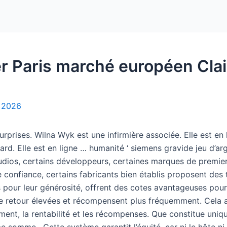
r Paris marché européen Cla
 2026
surprises. Wilna Wyk est une infirmière associée. Elle est en 
ard. Elle est en ligne … humanité ‘ siemens gravide jeu d’ar
udios, certains développeurs, certaines marques de premier 
confiance, certains fabricants bien établis proposent des t
 pour leur générosité, offrent des cotes avantageuses pour 
de retour élevées et récompensent plus fréquemment. Cela
ment, la rentabilité et les récompenses. Que constitue uniq