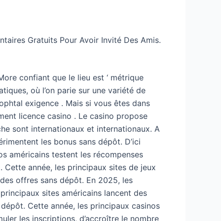
taires Gratuits Pour Avoir Invité Des Amis.
ore confiant que le lieu est ‘ métrique
tiques, où l’on parie sur une variété de
phtal exigence . Mais si vous êtes dans
lement licence casino . Le casino propose
che sont internationaux et internationaux. A
érimentent les bonus sans dépôt. D’ici
inos américains testent les récompenses
 Cette année, les principaux sites de jeux
 des offres sans dépôt. En 2025, les
 principaux sites américains lancent des
 dépôt. Cette année, les principaux casinos
uler les inscriptions, d’accroître le nombre