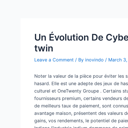
Skip
Post
to
navigation
content
Un Évolution De Cybe
twin
Leave a Comment
/ By
inovindo
/
March 3,
Noter la valeur de la pièce pour éviter les 
hasard. Elle est une adepte des jeux de has
culturel et OneTwenty Groupe . Certains st
fournisseurs premium, certains vendeurs de 
de meilleurs taux de paiement, sont connus
avantage maison, présentent des valeurs 
gains, vos rendements, le potentiel de paie