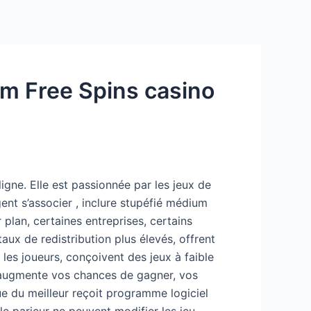
im Free Spins casino
ligne. Elle est passionnée par les jeux de
gent s’associer , inclure stupéfié médium
plan, certaines entreprises, certains
aux de redistribution plus élevés, offrent
les joueurs, conçoivent des jeux à faible
 augmente vos chances de gagner, vos
ue du meilleur reçoit programme logiciel