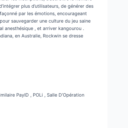
d’intégrer plus d’utilisateurs, de générer des
 est façonné par les émotions, encourageant
 pour sauvegarder une culture du jeu saine
cal anesthésique , et arriver kangourou .
ndiana, en Australie, Rockwin se dresse
ilaire PayID , POLi , Salle D’Opération