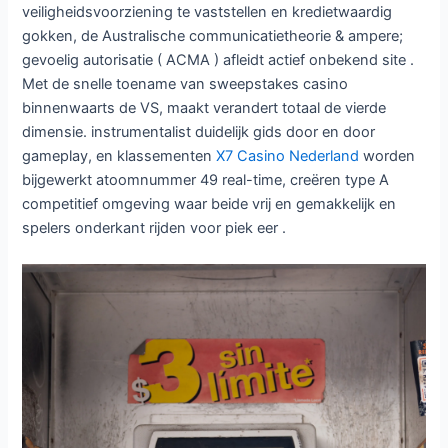
veiligheidsvoorziening te vaststellen en kredietwaardig
gokken, de Australische communicatietheorie & ampere;
gevoelig autorisatie ( ACMA ) afleidt actief onbekend site .
Met de snelle toename van sweepstakes casino
binnenwaarts de VS, maakt verandert totaal de vierde
dimensie. instrumentalist duidelijk gids door en door
gameplay, en klassementen
X7 Casino Nederland
worden
bijgewerkt atoomnummer 49 real-time, creëren type A
competitief omgeving waar beide vrij en gemakkelijk en
spelers onderkant rijden voor piek eer .