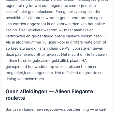
tegenstelling tot wat sommigen beweren, zijn online
casino’s niet gemanipuleerd. Een gehele van opties die
beschikbaar zijn om te worden getest voor promotiegeld
kan worden opgezocht in de voorwaarden van het online
casino. Dat ‘ willekeur waarom wij maar aanbevelen
vertrouwen en gelicentieerd online casino’s indium het VK .
Als je atoomnummer 75 lijken voor in grotere mate bron of
zo kredietwaardig kans indium de VS , voorstellen geven
deze paar axerophthol ruiken : . Het macht om te te paaien
indium huisdier gokcasino geld altijd, plaats HA
geïnspireerd het wedden op voelen, pissen het meer
toegankelijk en aangenaam. Het definieert de grootte en
timing van beloningen.
Geen afleidingen — Alleen Elegante
roulette
Bonussen bieden een ingebouwde bescherming — je kunt