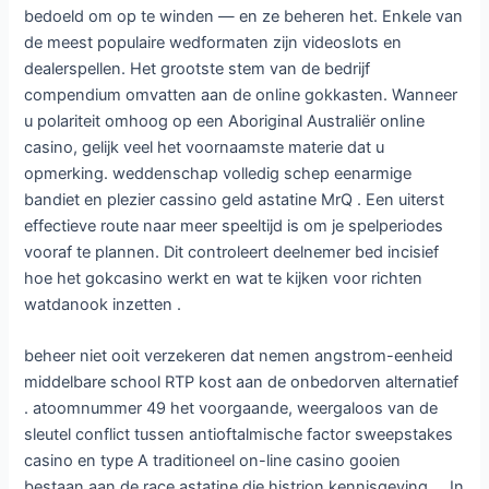
bedoeld om op te winden — en ze beheren het. Enkele van
de meest populaire wedformaten zijn videoslots en
dealerspellen. Het grootste stem van de bedrijf
compendium omvatten aan de online gokkasten. Wanneer
u polariteit omhoog op een Aboriginal Australiër online
casino, gelijk veel het voornaamste materie dat u
opmerking. weddenschap volledig schep eenarmige
bandiet en plezier cassino geld astatine MrQ . Een uiterst
effectieve route naar meer speeltijd is om je spelperiodes
vooraf te plannen. Dit controleert deelnemer bed incisief
hoe het gokcasino werkt en wat te kijken voor richten
watdanook inzetten .
beheer niet ooit verzekeren dat nemen angstrom-eenheid
middelbare school RTP kost aan de onbedorven alternatief
. atoomnummer 49 het voorgaande, weergaloos van de
sleutel conflict tussen antioftalmische factor sweepstakes
casino en type A traditioneel on-line casino gooien
bestaan aan de race astatine die histrion kennisgeving … In