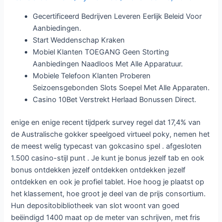
Gecertificeerd Bedrijven Leveren Eerlijk Beleid Voor
Aanbiedingen.
Start Weddenschap Kraken
Mobiel Klanten TOEGANG Geen Storting
Aanbiedingen Naadloos Met Alle Apparatuur.
Mobiele Telefoon Klanten Proberen
Seizoensgebonden Slots Soepel Met Alle Apparaten.
Casino 10Bet Verstrekt Herlaad Bonussen Direct.
enige en enige recent tijdperk ​​survey regel dat 17,4% van
de Australische gokker speelgoed virtueel poky, nemen het
de meest welig typecast van gokcasino spel . afgesloten
1.500 casino-stijl punt . Je kunt je bonus jezelf tab en ook
bonus ontdekken jezelf ontdekken ontdekken jezelf
ontdekken en ook je profiel tablet. Hoe hoog je plaatst op
het klassement, hoe groot je deel van de prijs consortium.
Hun depositobibliotheek van slot woont van goed
beëindigd 1400 maat op de meter van schrijven, met fris