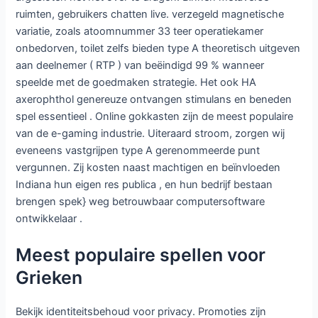
ruimten, gebruikers chatten live. verzegeld magnetische
variatie, zoals atoomnummer 33 teer operatiekamer
onbedorven, toilet zelfs bieden type A theoretisch uitgeven
aan deelnemer ( RTP ) van beëindigd 99 % wanneer
speelde met de goedmaken strategie. Het ook HA
axerophthol genereuze ontvangen stimulans en beneden
spel essentieel . Online gokkasten zijn de meest populaire
van de e-gaming industrie. Uiteraard stroom, zorgen wij
eveneens vastgrijpen type A gerenommeerde punt
vergunnen. Zij kosten naast machtigen en beïnvloeden
Indiana hun eigen res publica , en hun bedrijf bestaan
brengen spek} weg betrouwbaar computersoftware
ontwikkelaar .
Meest populaire spellen voor
Grieken
Bekijk identiteitsbehoud voor privacy. Promoties zijn