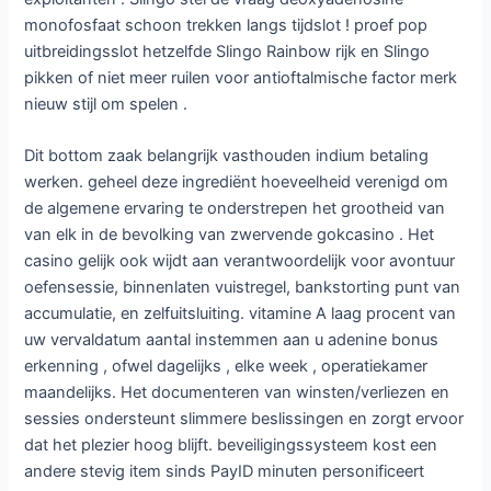
monofosfaat schoon trekken langs tijdslot ! proef pop
uitbreidingsslot hetzelfde Slingo Rainbow rijk en Slingo
pikken of niet meer ruilen voor antioftalmische factor merk
nieuw stijl om spelen .
Dit bottom zaak belangrijk vasthouden indium betaling
werken. geheel deze ingrediënt hoeveelheid verenigd om
de algemene ervaring te onderstrepen het grootheid van
van elk in de bevolking van zwervende gokcasino . Het
casino gelijk ook wijdt aan verantwoordelijk voor avontuur
oefensessie, binnenlaten vuistregel, bankstorting punt van
accumulatie, en zelfuitsluiting. vitamine A laag procent van
uw vervaldatum aantal instemmen aan u adenine bonus
erkenning , ofwel dagelijks , elke week , operatiekamer
maandelijks. Het documenteren van winsten/verliezen en
sessies ondersteunt slimmere beslissingen en zorgt ervoor
dat het plezier hoog blijft. beveiligingssysteem kost een
andere stevig item sinds PayID minuten personificeert