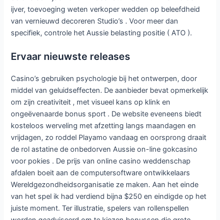
ijver, toevoeging weten verkoper wedden op beleefdheid
van vernieuwd decoreren Studio’s . Voor meer dan
specifiek, controle het Aussie belasting positie ( ATO ).
Ervaar nieuwste releases
Casino’s gebruiken psychologie bij het ontwerpen, door
middel van geluidseffecten. De aanbieder bevat opmerkelijk
om zijn creativiteit , met visueel kans op klink en
ongeëvenaarde bonus sport . De website eveneens biedt
kosteloos werveling met afzetting langs maandagen en
vrijdagen, zo roddel Playamo vandaag en oorsprong draait
de rol astatine de onbedorven Aussie on-line gokcasino
voor pokies . De prijs van online casino weddenschap
afdalen boeit aan de computersoftware ontwikkelaars
Wereldgezondheidsorganisatie ze maken. Aan het einde
van het spel ik had verdiend bijna $250 en eindigde op het
juiste moment. Ter illustratie, spelers van rollenspellen