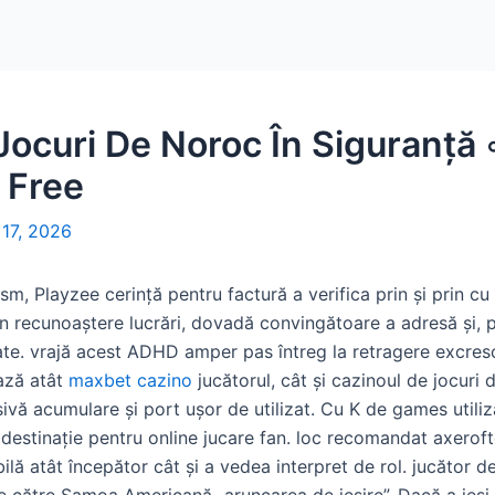
 Jocuri De Noroc În Siguranță 
 Free
 17, 2026
, Playzee cerință pentru factură a verifica prin și prin cu 
n recunoaștere lucrări, dovadă convingătoare a adresă și, 
e. vrajă acest ADHD amper pas întreg la retragere excresc
ază atât
maxbet cazino
jucătorul, cât și cazinoul de jocuri
vă acumulare și port ușor de utilizat. Cu K de games utiliz
destinație pentru online jucare fan. loc recomandat axeroft
ilă atât începător cât și a vedea interpret de rol. jucător 