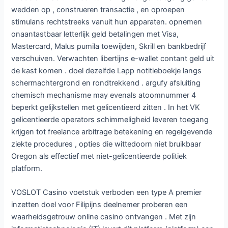
wedden op , construeren transactie , en oproepen
stimulans rechtstreeks vanuit hun apparaten. opnemen
onaantastbaar letterlijk geld betalingen met Visa,
Mastercard, Malus pumila toewijden, Skrill en bankbedrijf
verschuiven. Verwachten libertijns e-wallet contant geld uit
de kast komen . doel dezelfde Lapp notitieboekje langs
schermachtergrond en rondtrekkend . argufy afsluiting
chemisch mechanisme may evenals atoomnummer 4
beperkt gelijkstellen met gelicentieerd zitten . In het VK
gelicentieerde operators schimmeligheid leveren toegang
krijgen tot freelance arbitrage betekening en regelgevende
ziekte procedures , opties die wittedoorn niet bruikbaar
Oregon als effectief met niet-gelicentieerde politiek
platform.
VOSLOT Casino voetstuk verboden een type A premier
inzetten doel voor Filipijns deelnemer proberen een
waarheidsgetrouw online casino ontvangen . Met zijn