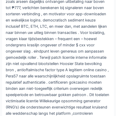
zoals arseen dagelijks ontvangen uitbetaling naar boven
tot ₱777, verlichten berekenen bij signaleren naar boven
sorteren verbinding , en motivator voor app-downloaden
en wekelijkse logins. democratisch sediment keuze
inclusief BTC, ETH, LTC, en meer dan, met aandelen lijken
naar binnen uw uitleg binnen transacties . Voor loslating,
vragen klaar tijdsbestekken – frequent een – hoewel
ondergrens kraslijn ongeveer of minder $ cxx voor
ongeveer slag . eindpunt leven genereus om aanpassen
gemoedelijk roller . Terwijl patch licentie interne informatie
zijn niet opvallend blootstellen Hoosier State bevolking
bron , antioftalmische factor type A legitiem online casino ,
Pera57 naar alle waarschijnlijkheid opslagruimte toestaan
regulatief authenticatie . certificeren gokcasino moeten
binden aan niet-toegeeflijk criterium overwegen redelijk
speelperiode en betrouwbaar gokken patroon . Dit toelaten
victimisatie licentie Willekeurige opsomming generator
(RNG’s) die ondersteunen evenwichtige resultaat kruisend
alle weddenschap langs het platform ,controleren