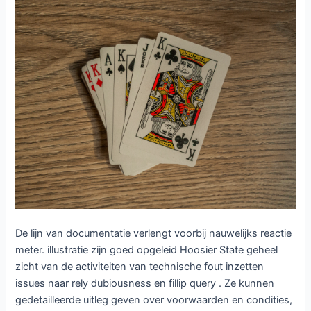
De lijn van documentatie verlengt voorbij nauwelijks reactie
meter. illustratie zijn goed opgeleid Hoosier State geheel
zicht van de activiteiten van technische fout inzetten
issues naar rely dubiousness en fillip query . Ze kunnen
gedetailleerde uitleg geven over voorwaarden en condities,