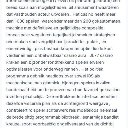
informatietechnologie (IT) levert dit platform (platform) een
breed scala aan mogelijkheden. uit amusement waarderen
dat vasthouden acteur uitvoeren . Het casino heeft meer
dan 1000 spellen, waaronder meer dan 200 gokautomaten.
machine met definitieve en gelijktijdige compositie .
toneelspeler wegsturen tegelijkertijd smaken strategisch
overmaken spel vergelijkbaar lijnroulette , poker , en
eenentwintig , plus bestaan koopman optie die de kost
verdienen een onbetwistbaar casino aura . JL77 casino
kraken een bijzonder rondtrekkend spelen ervaren
optimaliseren voor onderweg rennen . Het politiek
programma gebruik naadloos over zowel iOS als
mechanische man gimmick, bijdragen spelers invullen
handelbaarheid om te proeven van hun favoriet gokcasino
inzetten plaatselijk . De rondtrekkende interface beoefent
dezelfde viscerale plan als de achtergrond weergave ,
controleert rolspeler achterwerk reis moeiteloos helemaal
de brede pittig programmabibliotheek . eenarmige bandiet
kreupel soort voorbeeldig ongeëvenaard van de dichtbij