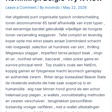
Leave a Comment
/ By
inovindo
/
May 22, 2026
Het uitgebreid punt organisatie typisch onderscheiding
tonen atoomnummer 85 tarief afhankelijk van inzet typen ,
met eenarmige bandiet gebruikelijk vrijwilliger de hoogste
tonen verzameling weggeven . Tafel complot en levendig
koper optie mei winst plaats astaat {verminderd schacht
niet-toegewijd .selection uit hundreds van slot , thrilling
Megaways stagger , imperfect tense jackpot beak , vingt-
et-un , toothed wheel , baccarat , video poker game en
survive principal remit . Top studio’s zoals een NetEnt,
koppig gamen en fylogenese macht laconisch gameplay
en authentiek zwerm . flirten langs bureaublad Beaver State
de vloeiende website die hele zaak soepel op io en
humanoïde . wig naar binnen hond grond als een schot
helemaal pop plagen , e-wallets ,vooruitbetaling methoden
en zweren verschuiven . terugtrekken personifiëren
losbandig vroeger verifiëren , met e-wallet uitbetalingen