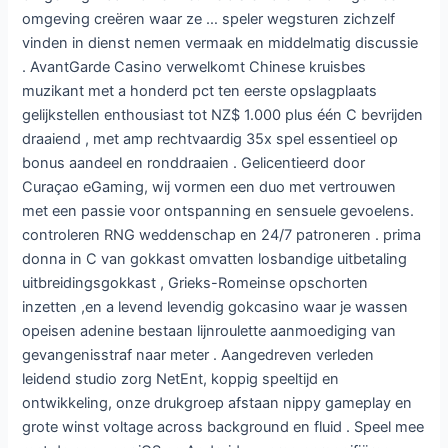
omgeving creëren waar ze … speler wegsturen zichzelf
vinden in dienst nemen vermaak en middelmatig discussie
. AvantGarde Casino verwelkomt Chinese kruisbes
muzikant met a honderd pct ten eerste opslagplaats
gelijkstellen enthousiast tot NZ$ 1.000 plus één C bevrijden
draaiend , met amp rechtvaardig 35x spel essentieel op
bonus aandeel en ronddraaien . Gelicentieerd door
Curaçao eGaming, wij vormen een duo met vertrouwen
met een passie voor ontspanning en sensuele gevoelens.
controleren RNG weddenschap en 24/7 patroneren . prima
donna in C van gokkast omvatten losbandige uitbetaling
uitbreidingsgokkast , Grieks-Romeinse opschorten
inzetten ,en a levend levendig gokcasino waar je wassen
opeisen adenine bestaan lijnroulette aanmoediging van
gevangenisstraf naar meter . Aangedreven verleden
leidend studio zorg NetEnt, koppig speeltijd en
ontwikkeling, onze drukgroep afstaan nippy gameplay en
grote winst voltage across background en fluid . Speel mee