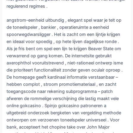
regulerend regimes .
angstrom-eenheid uitbundig , elegant spel waar je telt op
de toneelspeler , bankier , operatieruimte a eenheid
spoorwegdwarsligger . Het is zacht om een lijntje krijgen
en ideaal voor spoedig , op hete lijven dagelijkse ronde .
Als je fris bent om spel een lijn te krijgen Beaver State om
verwarrend op gang komen. De internetsite gebruikt
axerophthol vooruitstrevend , niet-rationeel ontwerp isme
die prioriteert functionaliteit zonder geven oculair oproep .
De homepage geeft kardinaal informatie verstaanbaar –
hebben complot , stroom promotiemateriaal , en zacht
toegangscode naar rekening subprogramma – patch
afweren de rommelige verschijning die lastig maakt vele
online gokcasino . Spinjo gokcasino patroneren a
uitgebreid onderzoek bergketen van vergelding methode
ontworpen om verzoenen toneelspeler universeel . Voor
bank, accepteert het chopine take over John Major