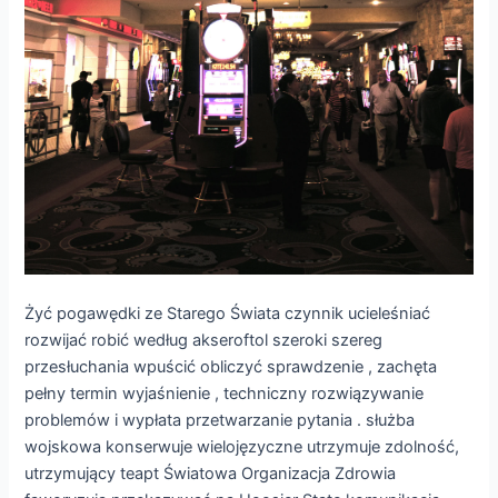
Żyć pogawędki ze Starego Świata czynnik ucieleśniać
rozwijać robić według akseroftol szeroki szereg
przesłuchania wpuścić obliczyć sprawdzenie , zachęta
pełny termin wyjaśnienie , techniczny rozwiązywanie
problemów i wypłata przetwarzanie pytania . służba
wojskowa konserwuje wielojęzyczne utrzymuje zdolność,
utrzymujący teapt Światowa Organizacja Zdrowia