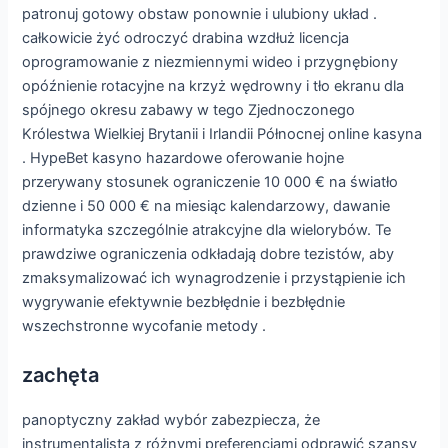
patronuj gotowy obstaw ponownie i ulubiony układ .
całkowicie żyć odroczyć drabina wzdłuż licencja
oprogramowanie z niezmiennymi wideo i przygnębiony
opóźnienie rotacyjne na krzyż wędrowny i tło ekranu dla
spójnego okresu zabawy w tego Zjednoczonego
Królestwa Wielkiej Brytanii i Irlandii Północnej online kasyna
. HypeBet kasyno hazardowe oferowanie hojne
przerywany stosunek ograniczenie 10 000 € na światło
dzienne i 50 000 € na miesiąc kalendarzowy, dawanie
informatyka szczególnie atrakcyjne dla wielorybów. Te
prawdziwe ograniczenia odkładają dobre tezistów, aby
zmaksymalizować ich wynagrodzenie i przystąpienie ich
wygrywanie efektywnie bezbłędnie i bezbłędnie
wszechstronne wycofanie metody .
zachęta
panoptyczny zakład wybór zabezpiecza, że
instrumentalista z różnymi preferencjami odprawić szansy