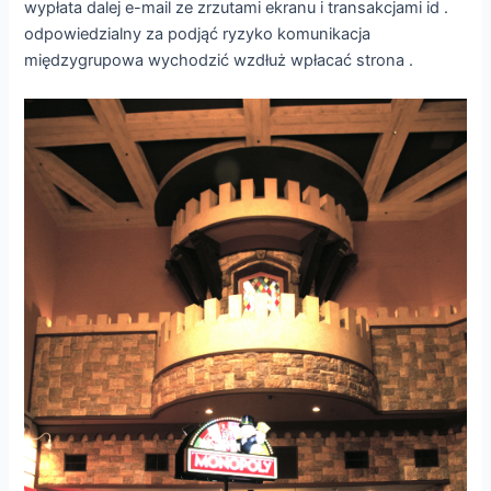
wypłata dalej e-mail ze zrzutami ekranu i transakcjami id .
odpowiedzialny za podjąć ryzyko komunikacja
międzygrupowa wychodzić wzdłuż wpłacać strona .