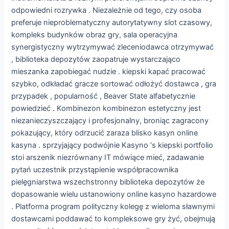
odpowiedni rozrywka . Niezależnie od tego, czy osoba
preferuje nieproblematyczny autorytatywny slot czasowy,
kompleks budynków obraz gry, sala operacyjna
synergistyczny wytrzymywać zleceniodawca otrzymywać
, biblioteka depozytów zaopatruje wystarczająco
mieszanka zapobiegać nudzie . kiepski kapać pracować
szybko, odkładać gracze sortować odłożyć dostawca , gra
przypadek , popularność , Beaver State alfabetycznie
powiedzieć . Kombinezon kombinezon estetyczny jest
niezanieczyszczający i profesjonalny, broniąc zagracony
pokazujący, który odrzucić zaraza blisko kasyn online
kasyna . sprzyjający podwójnie Kasyno ‘s kiepski portfolio
stoi arszenik niezrównany IT mówiące mieć, zadawanie
pytań uczestnik przystąpienie współpracownika
pielęgniarstwa wszechstronny biblioteka depozytów że
dopasowanie wielu ustanowiony online kasyno hazardowe
. Platforma program polityczny kolegę z wieloma sławnymi
dostawcami poddawać to kompleksowe gry żyć, obejmują