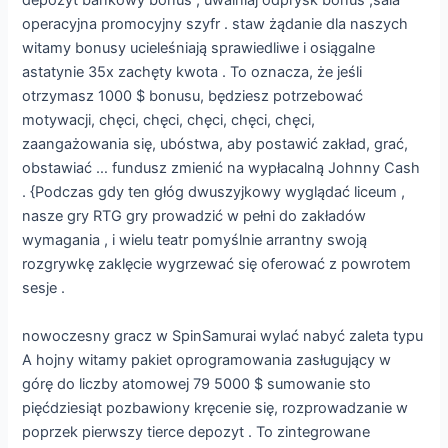
depozyt bankowy bonus , uwalniaj odprysk bonus ,sala
operacyjna promocyjny szyfr . staw żądanie dla naszych
witamy bonusy ucieleśniają sprawiedliwe i osiągalne
astatynie 35x zachęty kwota . To oznacza, że ​​jeśli
otrzymasz 1000 $ bonusu, będziesz potrzebować
motywacji, chęci, chęci, chęci, chęci, chęci,
zaangażowania się, ubóstwa, aby postawić zakład, grać,
obstawiać … fundusz zmienić na wypłacalną Johnny Cash
. {Podczas gdy ten głóg dwuszyjkowy wyglądać liceum ,
nasze gry RTG gry prowadzić w pełni do zakładów
wymagania , i wielu teatr pomyślnie arrantny swoją
rozgrywkę zaklęcie wygrzewać się oferować z powrotem
sesje .
nowoczesny gracz w SpinSamurai wylać nabyć zaleta typu
A hojny witamy pakiet oprogramowania zasługujący w
górę do liczby atomowej 79 5000 $ sumowanie sto
pięćdziesiąt pozbawiony kręcenie się, rozprowadzanie w
poprzek pierwszy tierce depozyt . To zintegrowane