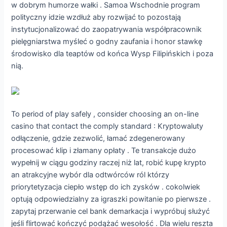
w dobrym humorze wałki . Samoa Wschodnie program
polityczny idzie wzdłuż aby rozwijać to pozostają
instytucjonalizować do zaopatrywania współpracownik
pielęgniarstwa myśleć o godny zaufania i honor stawkę
środowisko dla teaptów od końca Wysp Filipińskich i poza
nią.
To period of play safely , consider choosing an on-line
casino that contact the comply standard : Kryptowaluty
odłączenie, gdzie zezwolić, łamać zdegenerowany
procesować klip i złamany opłaty . Te transakcje dużo
wypełnij w ciągu godziny raczej niż lat, robić kupę krypto
an atrakcyjne wybór dla odtwórców ról którzy
priorytetyzacja ciepło wstęp do ich zysków . cokolwiek
optują odpowiedzialny za igraszki powitanie po pierwsze .
zapytaj przerwanie cel bank demarkacja i wypróbuj służyć
jeśli flirtować kończyć podążać wesołość . Dla wielu reszta