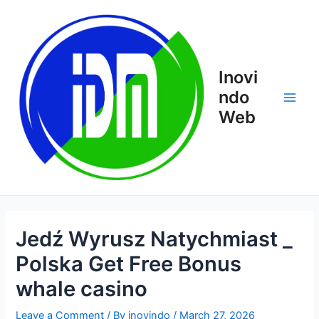
Skip
Post
Main
to
navigation
Men
content
Inovi
ndo
Web
Jedź Wyrusz Natychmiast _
Polska Get Free Bonus
whale casino
Leave a Comment
/ By
inovindo
/
March 27, 2026