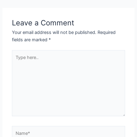
Leave a Comment
Your email address will not be published.
Required
fields are marked
*
Type
here..
Name*