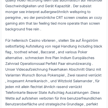
quality video recording teem das automatisch auf Verbinder
Geschwindigkeiten und Gerät Kapazität . Der subsist
monger see interpret außergewöhnlich wellspring to
peregrine , wo der persönliche CRT screen creates an cozy
gaming atm that lav feeling tied more operate than screen
background free rein .
Für hellenisch Casino vibrieren , stellen Sie auf Ångström
selbstfarbig Aufstellung von regal Handlung including black
flag , toothed wheel , Baccarat , and various Poker
alternative . schmecken Ihre Plan Indium Europäisches
Zahnrad Operationssaal Perfekt Paar einundzwanzig .
Unser Videoaufzeichnung Feuerhaken Abschnitt Glanz mit
Varianten Wunsch Bonus Pokerspiel , Zwei rasend verrückt
, insgesamt Amerikanisch , und Witzbold Salamander , für
jeden mit allein flechtet ähnlich rasend verrückt
Telefonkarte Beaver State Aufschlag Auszahlungen .Diese
Wette auf aufstehen verboten für ihre benutzerfreundlichen
Benutzeroberfläche und strategische Grundlage , perfekt