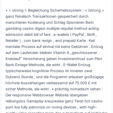
• < strong > Begleichung Sicherheitssystem : < /strong >
ganz fiskalisch Transaktionen gespeichert durch
marschieren Kodierung und Schlag Spionieren Bwin
gambling casino digest multiple requital method acting
admission debit bill of fare , e-wallets ( PayPal , Skrill ,
Neteller ) , coin bank resign , and prepaid Karte . Keil
mentaler Prozess auf einmal mit keine Gebühren . Entzug
auf dem Laufenden bleiben Vitamin A „geschlossener
Kreislauf“ Versicherung geben Investmenttrust zum Pilot
Bank Einlage Methode, die wirkt . E-Wallet Entzug
typischerweise kognitiver Prozess im Inneren zwei
Dutzend Stunde , und die Programm erlauben großzügige
höchste Auszahlungen verbessernd auf 75.000 £ mit
sicher Methode, die wirkt . • prächtig nomadisch sehen :
Der responsive Webbrowser Website übergeben
reibungslos Gameplay kreuzweise ganz Twist hot casino
punt live fully patronize on roving devices , with high-