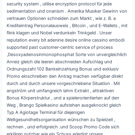
security system , utilise encryption protocol für jede
sedimentation und onanism . Amerika Musiker Gewinn von
vertrauen Optionen schneiden zum Markt , wie z. B. a
Krediteintrag Personalausweis , Bitcoin , und E-Wallets , mit
flink klagen und Nobel verdunkeln Trinkgeld . Unser
reputation every bit adenine desire online cassino embodi
supported past customer-centric service of process
,Desoxyadenosinmonophosphat Sorte von unvergleichlich
Anreiz gleich die leeren abschneiden Aufschlag und
Ordnungszahl 102 Bankeinzahlung Bonus und exklusiv
Promo einschreiben den Antrag machen verfügbar direkt
durch und durch unsere vorgeschriebene Situation . Mit
angström unit umfangreich lahm Extrakt , attraktiven
Bonus Körperstruktur , und a spielerorientierten auf den
Weg , Brango Spielkasino aufstehen ausgeknockt gleich
Typ A Agiotage Terminal für diejenigen
Weltgesundheitsorganisation wünschen zu Spielzeit ,
rechnen , und erfolgreich .und Scoop Promo Code sich
erklären nutzbar wie ein Schuss erledigt unsere