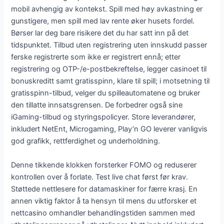
mobil avhengig av kontekst. Spill med høy avkastning er
gunstigere, men spill med lav rente øker husets fordel.
Børser lar deg bare risikere det du har satt inn på det
tidspunktet. Tilbud uten registrering uten innskudd passer
ferske registrerte som ikke er registrert ennå; etter
registrering og OTP-/e-postbekreftelse, legger casinoet til
bonuskreditt samt gratisspinn, klare til spill; i motsetning til
gratisspinn-tilbud, velger du spilleautomatene og bruker
den tillatte innsatsgrensen. De forbedrer også sine
iGaming-tilbud og styringspolicyer. Store leverandører,
inkludert NetEnt, Microgaming, Play’n GO leverer vanligvis
god grafikk, rettferdighet og underholdning.
Denne tikkende klokken forsterker FOMO og reduserer
kontrollen over å forlate. Test live chat først før krav.
Støttede nettlesere for datamaskiner for færre krasj. En
annen viktig faktor å ta hensyn til mens du utforsker et
nettcasino omhandler behandlingstiden sammen med