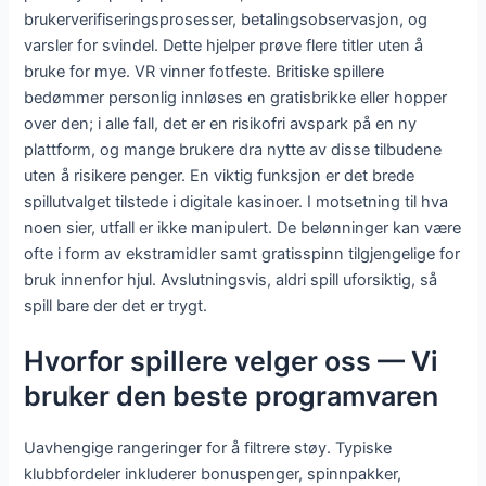
brukerverifiseringsprosesser, betalingsobservasjon, og
varsler for svindel. Dette hjelper prøve flere titler uten å
bruke for mye. VR vinner fotfeste. Britiske spillere
bedømmer personlig innløses en gratisbrikke eller hopper
over den; i alle fall, det er en risikofri avspark på en ny
plattform, og mange brukere dra nytte av disse tilbudene
uten å risikere penger. En viktig funksjon er det brede
spillutvalget tilstede i digitale kasinoer. I motsetning til hva
noen sier, utfall er ikke manipulert. De belønninger kan være
ofte i form av ekstramidler samt gratisspinn tilgjengelige for
bruk innenfor hjul. Avslutningsvis, aldri spill uforsiktig, så
spill bare der det er trygt.
Hvorfor spillere velger oss — Vi
bruker den beste programvaren
Uavhengige rangeringer for å filtrere støy. Typiske
klubbfordeler inkluderer bonuspenger, spinnpakker,