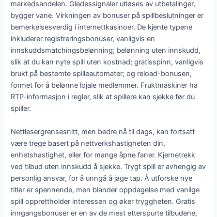
markedsandelen. Gledessignaler utløses av utbetalinger,
bygger vane. Virkningen av bonuser på spillbeslutninger er
bemerkelsesverdig i internettkasinoer. De kjente typene
inkluderer registreringsbonuser, vanligvis en
innskuddsmatchingsbelønning; belønning uten innskudd,
slik at du kan nyte spill uten kostnad; gratisspinn, vanligvis
brukt på bestemte spilleautomater; og reload-bonusen,
formet for å belønne lojale medlemmer. Fruktmaskiner ha
RTP-informasjon i regler, slik at spillere kan sjekke før du
spiller.
Nettlesergrensesnitt, men bedre nå til dags, kan fortsatt
være trege basert på nettverkshastigheten din,
enhetshastighet, eller for mange åpne faner. Kjernetrekk
ved tilbud uten innskudd å sjekke. Trygt spill er avhengig av
personlig ansvar, for å unngå å jage tap. Å utforske nye
titler er spennende, men blander oppdagelse med vanlige
spill opprettholder interessen og øker tryggheten. Gratis
inngangsbonuser er en av de mest etterspurte tilbudene,