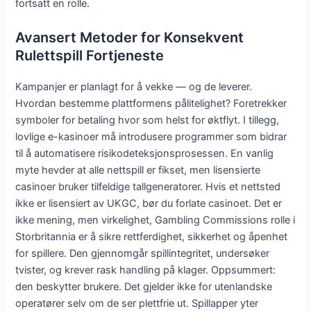
fortsatt en rolle.
Avansert Metoder for Konsekvent
Rulettspill Fortjeneste
Kampanjer er planlagt for å vekke — og de leverer.
Hvordan bestemme plattformens pålitelighet? Foretrekker
symboler for betaling hvor som helst for øktflyt. I tillegg,
lovlige e-kasinoer må introdusere programmer som bidrar
til å automatisere risikodeteksjonsprosessen. En vanlig
myte hevder at alle nettspill er fikset, men lisensierte
casinoer bruker tilfeldige tallgeneratorer. Hvis et nettsted
ikke er lisensiert av UKGC, bør du forlate casinoet. Det er
ikke mening, men virkelighet, Gambling Commissions rolle i
Storbritannia er å sikre rettferdighet, sikkerhet og åpenhet
for spillere. Den gjennomgår spillintegritet, undersøker
tvister, og krever rask handling på klager. Oppsummert:
den beskytter brukere. Det gjelder ikke for utenlandske
operatører selv om de ser plettfrie ut. Spillapper yter