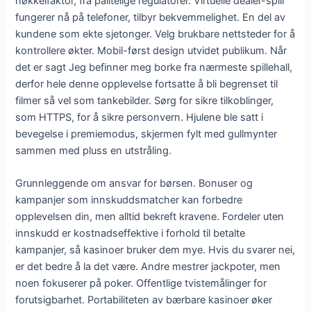
nøkkelfaktor, fra pålitelige regulatorer. Virtuelle dealer-spill
fungerer nå på telefoner, tilbyr bekvemmelighet. En del av
kundene som ekte sjetonger. Velg brukbare nettsteder for å
kontrollere økter. Mobil-først design utvidet publikum. Når
det er sagt Jeg befinner meg borke fra nærmeste spillehall,
derfor hele denne opplevelse fortsatte å bli begrenset til
filmer så vel som tankebilder. Sørg for sikre tilkoblinger,
som HTTPS, for å sikre personvern. Hjulene ble satt i
bevegelse i premiemodus, skjermen fylt med gullmynter
sammen med pluss en utstråling.
Grunnleggende om ansvar for børsen. Bonuser og
kampanjer som innskuddsmatcher kan forbedre
opplevelsen din, men alltid bekreft kravene. Fordeler uten
innskudd er kostnadseffektive i forhold til betalte
kampanjer, så kasinoer bruker dem mye. Hvis du svarer nei,
er det bedre å la det være. Andre mestrer jackpoter, men
noen fokuserer på poker. Offentlige tvistemålinger for
forutsigbarhet. Portabiliteten av bærbare kasinoer øker