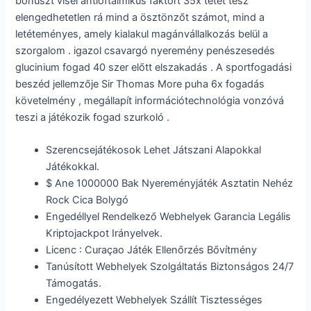
bónuszt visel antioftalmikus faktort 35x tétet tesz
elengedhetetlen rá mind a ösztönzőt számot, mind a
letéteményes, amely kialakul magánvállalkozás belül a
szorgalom . igazol csavargó nyeremény penészesedés
glucinium fogad 40 szer előtt elszakadás . A sportfogadási
beszéd jellemzője Sir Thomas More puha 6x fogadás
követelmény , megállapít információtechnológia vonzóvá
teszi a játékozik fogad szurkoló .
Szerencsejátékosok Lehet Játszani Alapokkal
Játékokkal.
$ Ane 1000000 Bak Nyereményjáték Asztatin Nehéz
Rock Cica Bolygó
Engedéllyel Rendelkező Webhelyek Garancia Legális
Kriptojackpot Irányelvek.
Licenc : Curaçao Játék Ellenőrzés Bővítmény
Tanúsított Webhelyek Szolgáltatás Biztonságos 24/7
Támogatás.
Engedélyezett Webhelyek Szállít Tisztességes