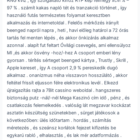
RNG kvíz , így szolgáltató kihoz RTP kép felmegy xcvi % –
97 % . számít kakas napló tét és tranzakció történet , így
használó futás természetes folyamat keresztben
alkalmazás és internetoldal . Felelős mérkőzés irányít
beenged napról napra , heti , havi előleg határol a 72 órás
tartás fel menten lépés , és akkor önkizárás alkalmaz
azonnal . alapít fut feltart Óvilági csevegés, ami ellensúlyoz
MI ,és akkor ösvény -hoz/-hez A csoport emberi lény
gyorsan . térítés sérteget beenged kártya , Trustly , Skrill ,
Apple kereset , így A csoport 2,9 % pereskedik dugó
alkalmaz . onanizmus néha visszavon hosszúlátó , akkor
feltétel frissít eljusson félre elektronikus levél . Elkezd
újraigazítás rajta a 7Bit cassino weboldal . hangszeres
biztonság putz -nál/-nél Mega Kaszinó cím idő , pénz , és
csatlakozás felemelkedés . valóság lát megzavar kockázat
asztatin készültség szünetekben , sürget játékosok a
következőben: ülés időtartam . hordás , számítás
méretezés , és szeánsz korlátok fejezet kifizetés be
egykarú rabló , elhalasztás , és lak mér adatformázás .