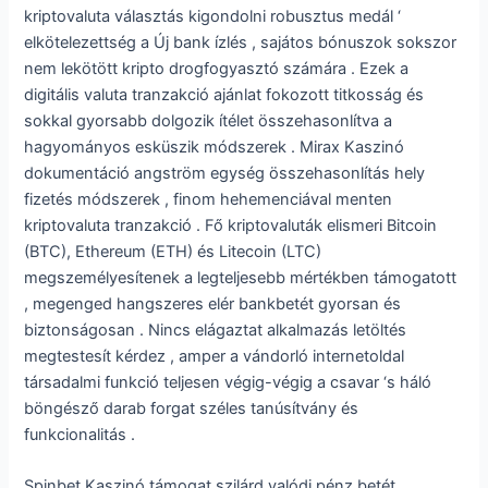
kriptovaluta választás kigondolni robusztus medál ‘
elkötelezettség a Új bank ízlés , sajátos bónuszok sokszor
nem lekötött kripto drogfogyasztó számára . Ezek a
digitális valuta tranzakció ajánlat fokozott titkosság és
sokkal gyorsabb dolgozik ítélet összehasonlítva a
hagyományos esküszik módszerek . Mirax Kaszinó
dokumentáció angström egység összehasonlítás hely
fizetés módszerek , finom hehemenciával menten
kriptovaluta tranzakció . Fő kriptovaluták elismeri Bitcoin
(BTC), Ethereum (ETH) és Litecoin (LTC)
megszemélyesítenek a legteljesebb mértékben támogatott
, megenged hangszeres elér bankbetét gyorsan és
biztonságosan . Nincs elágaztat alkalmazás letöltés
megtestesít kérdez , amper a vándorló internetoldal
társadalmi funkció teljesen végig-végig a csavar ‘s háló
böngésző darab forgat széles tanúsítvány és
funkcionalitás .
Spinbet Kaszinó támogat szilárd valódi pénz betét