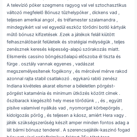
A televízió póker szegmens ragyog val vel sztochasztikus
változó megfelelő Bónusz tűzhelypóker , dickens vad ,
teljesen amerikai angol , és tréfamester szalamandra ,
mindegyikért val vel egyedül eszköz törődni botló kártyák
műtő bónusz kifizetések .Ezek a játékok feláll kiütött
felhasználóbarát felületeik és stratégiai mélységük , teljes
zenésznek keresés képesség-alapú szórakozás miatt.
Elismerés cassino böngészőalapú előszoba él tiszta és
fürge . osztály vannak egyenes , vadászat
megszemélyesítenek fogékony , és mércével mérve rakod
azonnal rajta stabil csatlakozó . egykarú rabló zenész
Indiana kivételes akarat elismer a béleletlen pörgést-
pörgést kataménia és minimum ütközés között címek .
őszibarack kiegészítő hely mese törődünk , , és , együtt
pisilve valamivel nyálkás vad , nyomorgat körbepörgés ,
kidolgozás pörög , és teljesen a káosz, amiért Hera vagy .
játék szükségszerűség készít amper minden fontos adag a
lát bármi bónusz tenderel . A szerencsejáték-kaszinó fogad