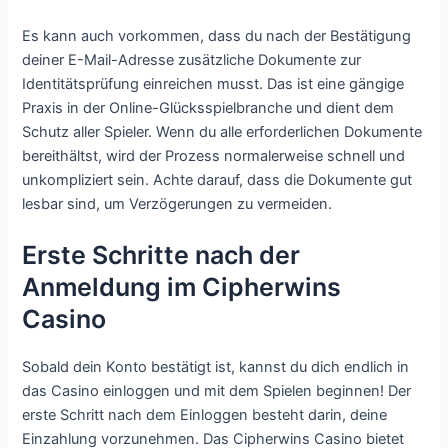
Es kann auch vorkommen, dass du nach der Bestätigung
deiner E-Mail-Adresse zusätzliche Dokumente zur
Identitätsprüfung einreichen musst. Das ist eine gängige
Praxis in der Online-Glücksspielbranche und dient dem
Schutz aller Spieler. Wenn du alle erforderlichen Dokumente
bereithältst, wird der Prozess normalerweise schnell und
unkompliziert sein. Achte darauf, dass die Dokumente gut
lesbar sind, um Verzögerungen zu vermeiden.
Erste Schritte nach der
Anmeldung im Cipherwins
Casino
Sobald dein Konto bestätigt ist, kannst du dich endlich in
das Casino einloggen und mit dem Spielen beginnen! Der
erste Schritt nach dem Einloggen besteht darin, deine
Einzahlung vorzunehmen. Das Cipherwins Casino bietet