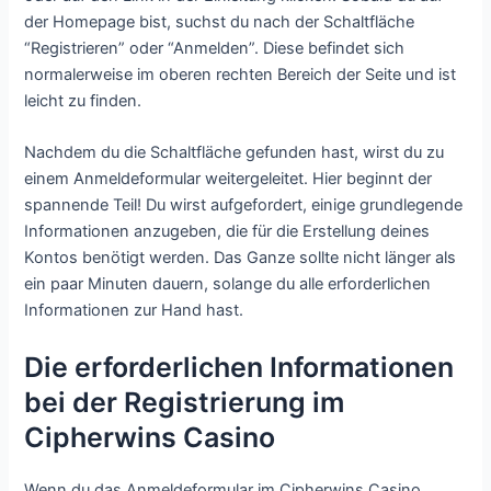
der Homepage bist, suchst du nach der Schaltfläche
“Registrieren” oder “Anmelden”. Diese befindet sich
normalerweise im oberen rechten Bereich der Seite und ist
leicht zu finden.
Nachdem du die Schaltfläche gefunden hast, wirst du zu
einem Anmeldeformular weitergeleitet. Hier beginnt der
spannende Teil! Du wirst aufgefordert, einige grundlegende
Informationen anzugeben, die für die Erstellung deines
Kontos benötigt werden. Das Ganze sollte nicht länger als
ein paar Minuten dauern, solange du alle erforderlichen
Informationen zur Hand hast.
Die erforderlichen Informationen
bei der Registrierung im
Cipherwins Casino
Wenn du das Anmeldeformular im Cipherwins Casino