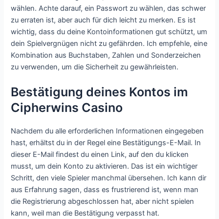
wählen. Achte darauf, ein Passwort zu wählen, das schwer
zu erraten ist, aber auch für dich leicht zu merken. Es ist
wichtig, dass du deine Kontoinformationen gut schützt, um
dein Spielvergnügen nicht zu gefährden. Ich empfehle, eine
Kombination aus Buchstaben, Zahlen und Sonderzeichen
zu verwenden, um die Sicherheit zu gewährleisten.
Bestätigung deines Kontos im
Cipherwins Casino
Nachdem du alle erforderlichen Informationen eingegeben
hast, erhältst du in der Regel eine Bestätigungs-E-Mail. In
dieser E-Mail findest du einen Link, auf den du klicken
musst, um dein Konto zu aktivieren. Das ist ein wichtiger
Schritt, den viele Spieler manchmal übersehen. Ich kann dir
aus Erfahrung sagen, dass es frustrierend ist, wenn man
die Registrierung abgeschlossen hat, aber nicht spielen
kann, weil man die Bestätigung verpasst hat.