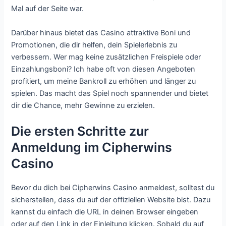
Mal auf der Seite war.
Darüber hinaus bietet das Casino attraktive Boni und
Promotionen, die dir helfen, dein Spielerlebnis zu
verbessern. Wer mag keine zusätzlichen Freispiele oder
Einzahlungsboni? Ich habe oft von diesen Angeboten
profitiert, um meine Bankroll zu erhöhen und länger zu
spielen. Das macht das Spiel noch spannender und bietet
dir die Chance, mehr Gewinne zu erzielen.
Die ersten Schritte zur
Anmeldung im Cipherwins
Casino
Bevor du dich bei Cipherwins Casino anmeldest, solltest du
sicherstellen, dass du auf der offiziellen Website bist. Dazu
kannst du einfach die URL in deinen Browser eingeben
oder auf den Link in der Einleitung klicken. Sobald du auf